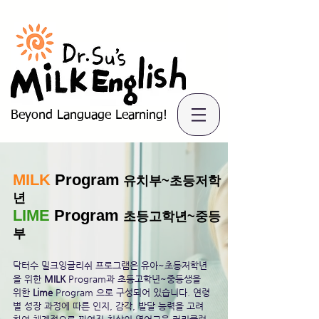
Beyond Language Learning!
MILK
Program
유치부~초등
저학
년
LIME
Program
초등고학년~중등
부
닥터수 밀크잉글리쉬 프로그램은 유아~초등저학년
을 위한
MILK
Program과
초등고학년~중등생을
위한
Lime
Program 으로 구성되어 있습니다.
연령
별 성장 과정에 따른 인지, 감각, 발달 능력을 고려