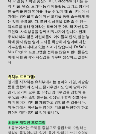
유아~초등 저학년 중심의 MILK Program 에서는 음
악, 미술, 댄스, 드라마 등의 예술활동, 그리고 창의적
인 놀이를 통해 영어를 배울 수 있게 해 줍니다.
이 시
기에는 영어를 학습이 아닌 오감을 통해 습득하게 하
는 것이 중요합니다. 또한 상상력을 길러줄 수 있는
텍스트를 통해 영어라는 외국어 뿐
아니라 자신감과
표현력, 사회성등을 함께 키워나가야 합니다. 현재
우리나라의 많은 어린이들이 아이들의 인지, 발달 능
력에 맞지 않는 영어 교재를
학습하며 영어에 대한
거부감을 나타내고 있는 사례가 많습니다. Dr.Su's
Milk English 프로그램을 접하는 많은 어린이들은영
어에 대한 흥미와 자신감을
키우며 성장하고 있습니
다.
유치부 프로그램:
영어를 시작하는 유치부에서는 놀이와 게임, 예술활
동을 융합하여 신나고 즐거우면서도 영어 말하기와
읽기, 쓰기에 모두 효과적인 영어수업을 경험해 볼
수 있습니다. 또한 친구들, 선생님과 함께 상호작용
하며 언어의 의미를 체험하고 경험할 수 있습니다.
이 단계에서 학생들은 영어의 기초를 탄탄하게 하고
영어에 대한 흥미를 갖게 됩니다.
초등부 저학년 프로그램
초등부에서는 주제를 중심으로 융합하여 수업하는
방식이 특징입니다. 읽기, 듣기, 말하기, 쓰기 수업이