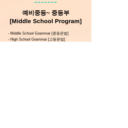
​예비중등~ 중등부
[Middle School Program]
- Middle School Grammar [중등문법]
- High School Grammar [고등문법]
- Academic Listening [리스닝]
- Essay Writing [에세이 쓰기]
- Debate [토론]
- Novel (영미소설 읽기]
- Reading comprehension [​독해]
- 수능 평가 대비
- 중학 내신 /수행 평가 대비
- TOEFL test [토플테스트]
- TED Talk
​s