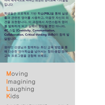
하여 체계적으로 짜여진​ 최상의 영어교육 커리큘럼
입니다.
학생들은 프로젝트 기반 학습(PBL)을 통해 실생
활과 관련된 영어를 사용하고, 마음껏 자신의 의
견을 표현합니다.
이 과정에서 자연스럽게 영어
를 발화하게 되고 실력이 향상될 뿐만 아니라,
4C 스킬
(Creativity, Communication,
Collaboration, Critical thinking Skills)이 함께 발
달됩니다.
원어민 선생님과 함께하는 최신 교육 방법을 통
해 단순한 언어학습을 넘어서는 창의-융합 영어
교육 프로그램을 경험해 보세요.
M
oving
I
magining
L
aughing
K
id
s